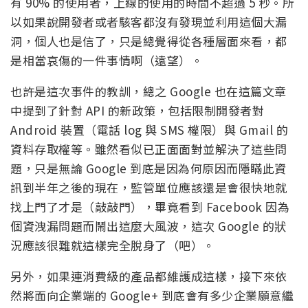
有 90% 的使用者，上線的使用的時間不超過 5 秒。所
以如果說開發者或者駭客都沒有發現並利用這個大漏
洞，個人也是信了，只是總覺得從各種層面來看，都
是相當哀傷的一件事情啊（遠望）。
也許是這次事件的教訓，總之 Google 也在這篇文章
中提到了針對 API 的新政策，包括限制開發者對
Android 裝置（電話 log 與 SMS 權限）與 Gmail 的
資料存取權等。雖然看似已正面面對並解決了這些問
題，只是無論 Google 到底是因為何原因而隱瞞此資
訊到半年之後的現在，監管單位應該還是會很快地就
找上門了才是（敲敲門），畢竟看到 Facebook 因為
個資洩漏問題而鬧出這麼大風波，這次 Google 的狀
況應該很難就這樣完全脫身了（吧）。
另外，如果連消費級的產品都維護成這樣，接下來依
然將面向企業端的 Google+ 到底會有多少企業願意繼