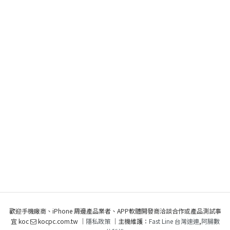
歡迎手機廠商、iPhone 周邊產品業者、APP軟體開發商洽談合作或產品測試事
宜 koc
kocpc.com.tw ｜
隱私政策
｜主機維護：
Fast Line 台灣速連
,
阿腸數