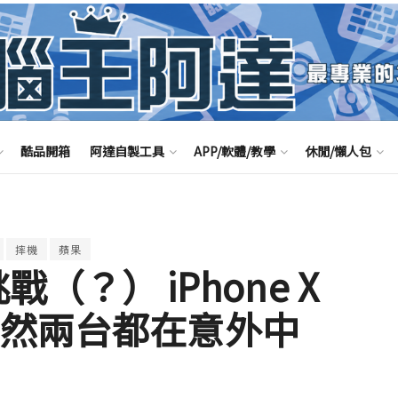
酷品開箱
阿達自製工具
APP/軟體/教學
休閒/懶人包
摔機
蘋果
也挑戰（？） iPhone X
居然兩台都在意外中