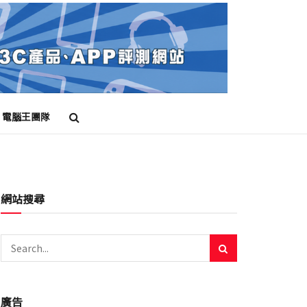
電腦王團隊
網站搜尋
廣告