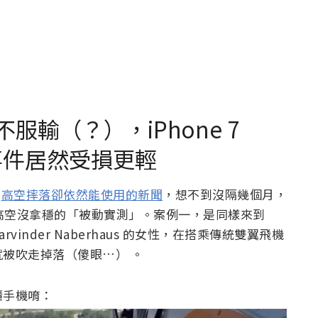
 不服輸（？），iPhone 7
落事件居然受損更輕
X
高空摔落卻依然能使用的新聞
，想不到沒隔幾個月，
兩個都是高空沒拿穩的「被動實測」。案例一，是同樣來到
rvinder Naberhaus 的女性，在搭乘傳統雙翼飛機
被吹走掉落（傻眼…） 。
穩手機唷：