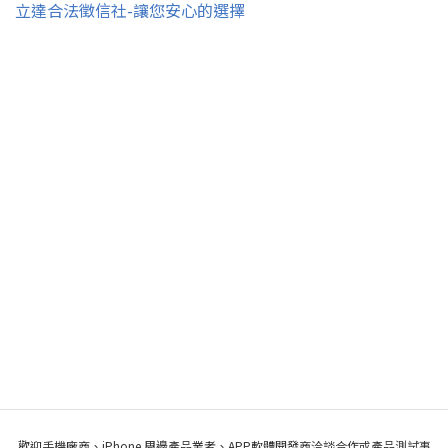
立達合法徵信社-讓您安心的選擇
歡迎手機廠商、iPhone 周邊產品業者、APP軟體開發商洽談合作或產品測試事