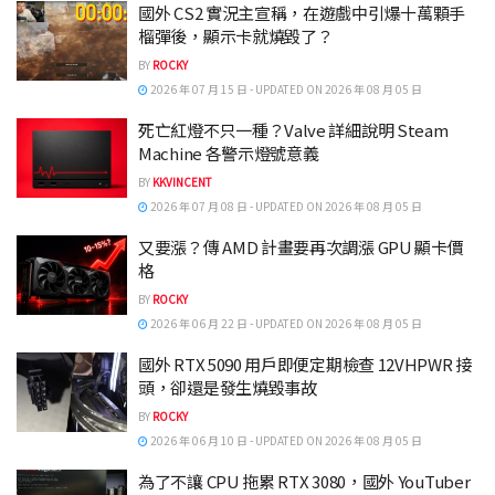
國外 CS2 實況主宣稱，在遊戲中引爆十萬顆手
榴彈後，顯示卡就燒毀了？
BY
ROCKY
2026 年 07 月 15 日 - UPDATED ON 2026 年 08 月 05 日
死亡紅燈不只一種？Valve 詳細說明 Steam
Machine 各警示燈號意義
BY
KKVINCENT
2026 年 07 月 08 日 - UPDATED ON 2026 年 08 月 05 日
又要漲？傳 AMD 計畫要再次調漲 GPU 顯卡價
格
BY
ROCKY
2026 年 06 月 22 日 - UPDATED ON 2026 年 08 月 05 日
國外 RTX 5090 用戶即便定期檢查 12VHPWR 接
頭，卻還是發生燒毀事故
BY
ROCKY
2026 年 06 月 10 日 - UPDATED ON 2026 年 08 月 05 日
為了不讓 CPU 拖累 RTX 3080，國外 YouTuber