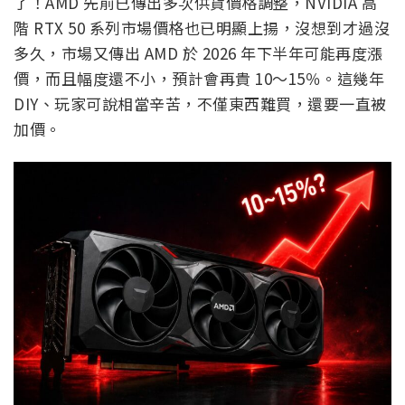
了！AMD 先前已傳出多次供貨價格調整，NVIDIA 高
階 RTX 50 系列市場價格也已明顯上揚，沒想到才過沒
多久，市場又傳出 AMD 於 2026 年下半年可能再度漲
價，而且幅度還不小，預計會再貴 10～15％。這幾年
DIY、玩家可說相當辛苦，不僅東西難買，還要一直被
加價。