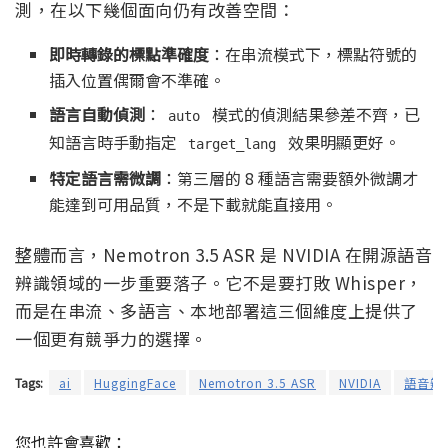
測，在以下幾個面向仍有改善空間：
即時轉錄的標點準確度
：在串流模式下，標點符號的
插入位置偶爾會不準確。
語言自動偵測
：
模式的偵測結果參差不齊，已
auto
知語言時手動指定
效果明顯更好。
target_lang
特定語言需微調
：第三層的 8 種語言需要額外微調才
能達到可用品質，不是下載就能直接用。
整體而言，Nemotron 3.5 ASR 是 NVIDIA 在開源語音
辨識領域的一步重要落子。它不是要打敗 Whisper，
而是在串流、多語言、本地部署這三個維度上提供了
一個更有競爭力的選擇。
Tags:
ai
HuggingFace
Nemotron 3.5 ASR
NVIDIA
語音辨
您也許會喜歡：