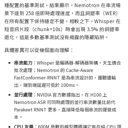
種配置的基準測試。結果顯示，Nemotron 在串流場
景下達到 258 倍即時處理速度，而且詞錯率（WER）
在所有配置下保持穩定不變。相較之下，Whisper 在
短音訊片段（chunk=10s）時會出現 3.5% 的詞錯率
退化，這是多數基準測試沒有揭露的隱藏陷阱。
具體差異可以從幾個面向理解：
串流能力
：Whisper 是編碼器-解碼器架構，天生適合
批次處理；Nemotron 的 Cache-Aware
FastConformer-RNNT 是為串流設計的，邊聽邊輸
出，端到端延遲可低於 100ms。
並行處理
：NVIDIA 官方數據指出，在 H100 上
Nemotron ASR 可同時處理的並行串流數量比前代
Parakeet RNNT 更多，直接降低每個串流的運營成
本。
CPU 友善
：600M 參數的模型體積讓它能在純 CPU 環