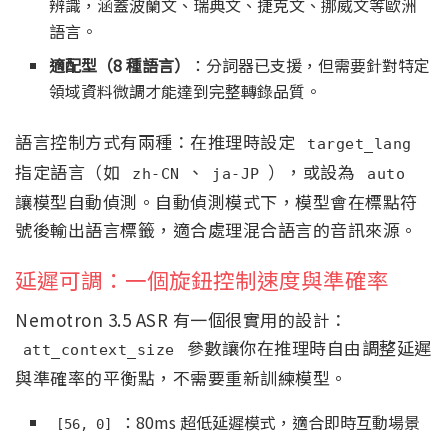
辨識，涵蓋波蘭文、瑞典文、捷克文、挪威文等歐洲
語言。
適配型（8 種語言）
：分詞器已支援，但需要針對特定
領域資料微調才能達到完整轉錄品質。
語言控制方式有兩種：在推理時設定
target_lang
指定語言（如
、
），或設為
zh-CN
ja-JP
auto
讓模型自動偵測。自動偵測模式下，模型會在標點符
號後輸出語言標籤，適合處理混合語言的音訊來源。
延遲可調：一個旋鈕控制速度與準確率
Nemotron 3.5 ASR 有一個很實用的設計：
參數讓你在推理時自由調整延遲
att_context_size
與準確率的平衡點，不需要重新訓練模型。
：80ms 超低延遲模式，適合即時互動場景
[56, 0]