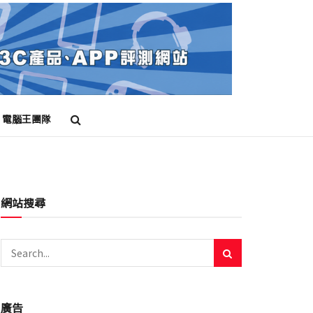
電腦王團隊
網站搜尋
廣告