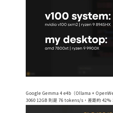
Google Gemma 4 e4b（Ollama + Ope
3060 12GB 則是 76 tokens/s，差距約 42%