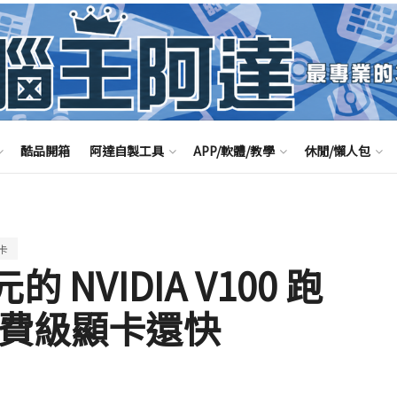
酷品開箱
阿達自製工具
APP/軟體/教學
休閒/懶人包
卡
 NVIDIA V100 跑
消費級顯卡還快