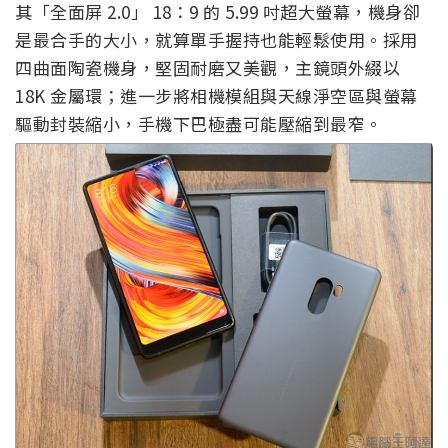
其「全面屏 2.0」 18：9 的 5.99 吋超大螢幕，機身卻
是最合手的大小，就算單手握持也能輕鬆使用。採用
四曲面陶瓷機身，堅固耐磨又美觀，主鏡頭外綴以
18K 金屬環；進一步將相機模組與天線淨空區與螢幕
驅動封裝縮小，手機下巴極盡可能壓縮到最窄。