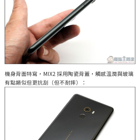
機身背面特寫，MIX2 採用陶瓷背蓋，觸感溫潤與玻璃
有點類似但更抗刮（但不耐摔）：