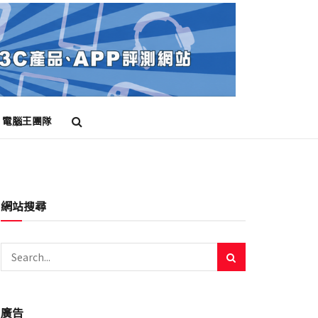
電腦王團隊
網站搜尋
廣告