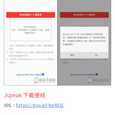
Jspeak 下載連結
iOS：
https://goo.gl/NeRXjE