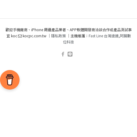
歡迎手機廠商、iPhone 周邊產品業者、APP軟體開發商洽談合作或產品測試事
宜 koc
kocpc.com.tw ｜
隱私政策
｜主機維護：
Fast Line 台灣速連
,
阿腸數
位科技