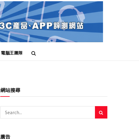
電腦王團隊
網站搜尋
廣告