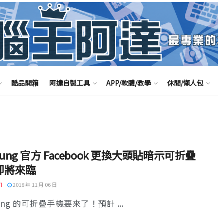
酷品開箱
阿達自製工具
APP/軟體/教學
休閒/懶人包
sung 官方 Facebook 更換大頭貼暗示可折疊
即將來臨
I
2018 年 11 月 06 日
ung 的可折疊手機要來了！預計 ...