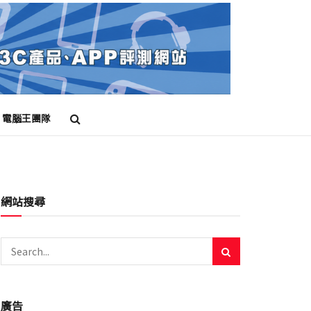
電腦王團隊
網站搜尋
廣告