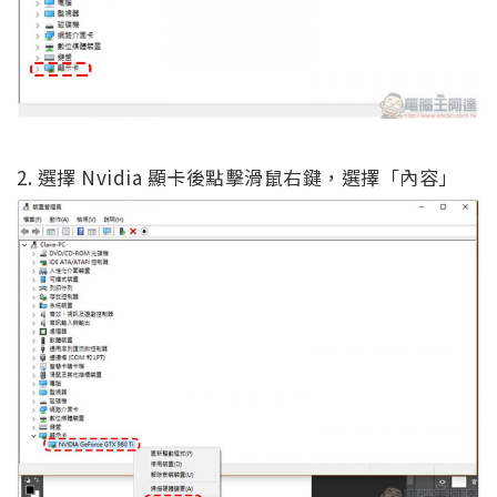
2. 選擇 Nvidia 顯卡後點擊滑鼠右鍵，選擇「內容」