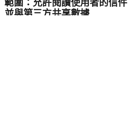
範圍：允許閱讀使用者的信件
並與第三方共享數據
by
ClaireC
2018 年 04 月 16 日
最近由於 Facebook 的 Cambridge Analytica 事件，
除了讓祖柏克必須親身到國會中受到質詢與道歉外，
也再度喚醒了網路使用者對隱私的關注，與此同時
Yahoo 及 AOL 的母公司卻進一步地索取更多權限以增