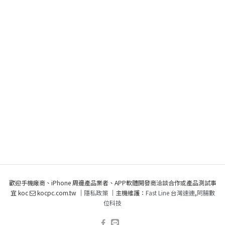
歡迎手機廠商、iPhone 周邊產品業者、APP軟體開發商洽談合作或產品測試事
宜 koc
kocpc.com.tw ｜
隱私政策
｜主機維護：
Fast Line 台灣速連
,
阿腸數
位科技