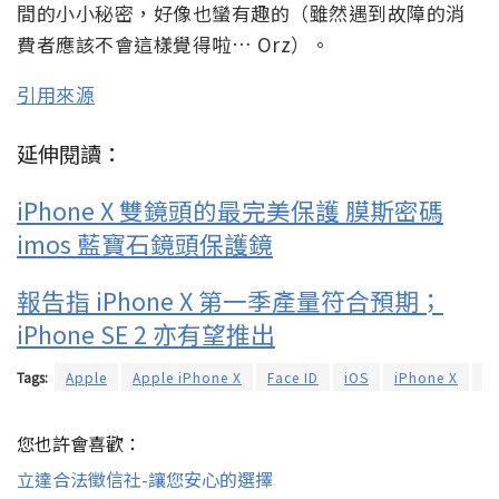
間的小小秘密，好像也蠻有趣的（雖然遇到故障的消
費者應該不會這樣覺得啦… Orz）。
引用來源
延伸閱讀：
iPhone X 雙鏡頭的最完美保護 膜斯密碼
imos 藍寶石鏡頭保護鏡
報告指 iPhone X 第一季產量符合預期；
iPhone SE 2 亦有望推出
Tags:
Apple
Apple iPhone X
Face ID
iOS
iPhone X
故
您也許會喜歡：
立達合法徵信社-讓您安心的選擇