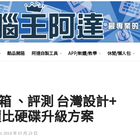
酷品開箱
阿達自製工具
APP/軟體/教學
休閒/懶人包
D 開箱 、評測 台灣設計+
性價比硬碟升級方案
on 2018 年 07 月 23 日