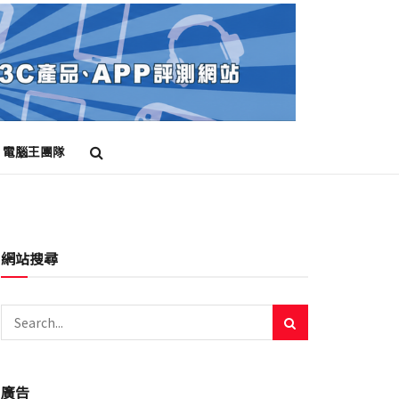
電腦王團隊
網站搜尋
廣告