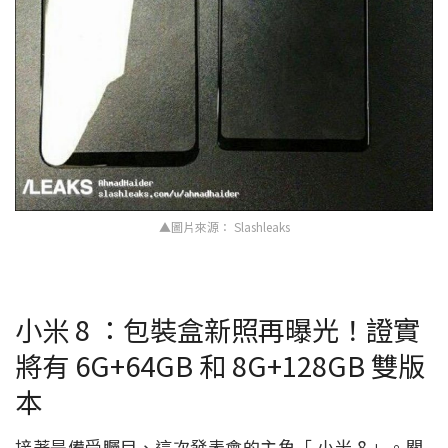
▲圖片來源： Slashleaks
小米 8 ：包裝盒新照再曝光！證實
將有 6G+64GB 和 8G+128GB 雙版
本
接著是備受矚目、這次發表會的主角「 小米 8 」。關