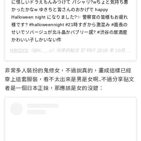
に怪しいドラえもんみつけて パシャリ?wちょと気持ち悪
かったかなw ゆきちと皆さんのおかげで happy
Halloween night になりました?✨ 警察官の皆様もお疲れ
様です? #halloweennight #21時すぎから激混み #面長の
せいでソバージュが北斗晶かバブリー感? #渋谷の居酒屋
かわいい子しかいない件
HIROYO
（@hi___c）分享的貼文 於
PDT 2018 年 10月 月 28 日 上午 1:48
非常多人裝扮的鬼修女，不過說真的，畫成這樣已經
穿上這套服裝，看不太出來是男是女啊..不過分享貼文
者是一個日本正妹，那應該是女的沒錯：