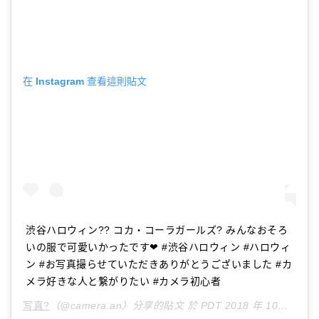
在 Instagram 查看這則貼文
渋谷ハロウィン?? コカ・コーラガールズ? みんなおそろ
いの服で可愛いかったです❤ #渋谷ハロウィン #ハロウィ
ン #お写真撮らせていただきありがとうございました #カ
メラ好きな人と繋がりたい #カメラ初心者
写真?
（@camera.an）分享的貼文 於
PDT 2018 年 10月 月 27 日 上午 6:04