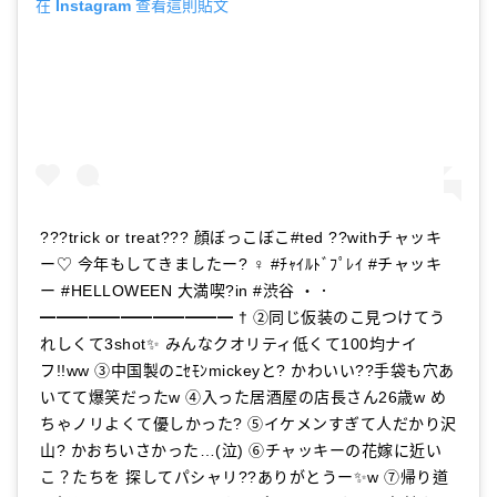
在 Instagram 查看這則貼文
???trick or treat??? 顔ぼっこぼこ#ted ??withチャッキ
ー♡ 今年もしてきましたー? ♀️ #ﾁｬｲﾙﾄﾞﾌﾟﾚｲ #チャッキ
ー #HELLOWEEN 大満喫?in #渋谷 ・．
━━━━━━━━━━━━ † ②同じ仮装のこ見つけてう
れしくて3shot✨ みんなクオリティ低くて100均ナイ
フ!!ww ③中国製のﾆｾﾓﾝmickeyと? かわいい??手袋も穴あ
いてて爆笑だったw ④入った居酒屋の店長さん26歳w め
ちゃノリよくて優しかった? ⑤イケメンすぎて人だかり沢
山? かおちいさかった…(泣) ⑥チャッキーの花嫁に近い
こ？たちを 探してパシャリ??ありがとうー✨w ⑦帰り道