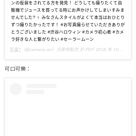
ンの仮装をされてる方を発見！ どうしても撮りたくて自
販機でジュースを買ってる時にお声かけしてしまいすみま
せんでした? ♀️ みなさんスタイルがよくて本当はおひとり
ずつ撮りたかったです！ #お写真撮らせていただきありが
とうございました #渋谷ハロウィン #カメラ初心者 #カメ
ラ好きな人と繋がりたい #セーラームーン
写真?
（@camera.an）分享的貼文 於
PDT 2018 年 10月 月 27 日 上午 5:15
可口可樂：