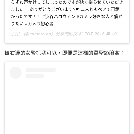
らずお声かけしてしまったのですが快く撮らせていただき
ました！ ありがとうございます?❤ 二人ともペアで可愛
かったです！！ #渋谷ハロウィン #カメラ好きな人と繋が
りたい #カメラ初心者
写真?
（@camera.an）分享的貼文 於
PDT 2018 年 10月 月 27 日 上午 5:39
被右邊的女警抓我可以，即便是這樣的萬聖節臉妝：