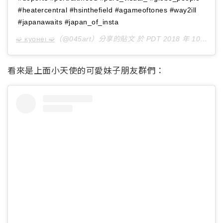
#heatercentral #hsinthefield #agameoftones #way2ill
#japanawaits #japan_of_insta
➫ ĸyoнeι ➫
（@045art）分享的貼文 於
PDT 2018 年 10月 月 28 日 上午 6:18
看來是上面小天使的可愛妹子朋友群們：