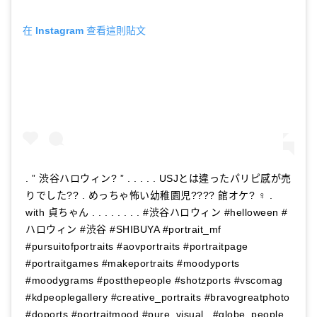
在 Instagram 查看這則貼文
. ” 渋谷ハロウィン? ” . . . . . USJとは違ったパリピ感が売
りでした?? . めっちゃ怖い幼稚園児???? 館オケ? ♀️ .
with 貞ちゃん . . . . . . . . #渋谷ハロウィン #helloween #
ハロウィン #渋谷 #SHIBUYA #portrait_mf
#pursuitofportraits #aovportraits #portraitpage
#portraitgames #makeportraits #moodyports
#moodygrams #postthepeople #shotzports #vscomag
#kdpeoplegallery #creative_portraits #bravogreatphoto
#doports #portraitmood #pure_visual_ #globe_people