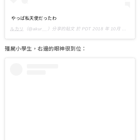
やっぱ私天使だったわ
ルカリ
（@akur__）分享的貼文 於
PDT 2018 年 10月 月 28 日 下午 11:37
殭屍小學生，右邊的眼神很到位：