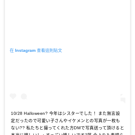
在 Instagram 查看這則貼文
10/28 Halloween? 今年はシスターでした！ また無言設
定だったので可愛い子さんやイケメンとの写真が一枚も
ない?? 私たちと撮ってくれた方DMで写真送って頂けると
本当に嬉しいし、すっごい嬉しいです?笑 今よりも素晴ら