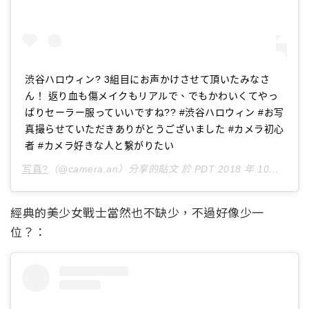
渋谷ハロウィン? 3組目にお声かけさせて頂いたみなさ
ん！ 返り血も傷メイクもリアルで、でもかわいくてやっ
ぱりセーラー服っていいですね?? #渋谷ハロウィン #お写
真撮らせていただきありがとうございました #カメラ初心
者 #カメラ好きな人と繋がりたい
写真?
（@camera.an）分享的貼文 於
PDT 2018 年 10月 月 27 日 上午 4:09
經典的美少女戰士當然也不缺少，不過好像少一
位？：