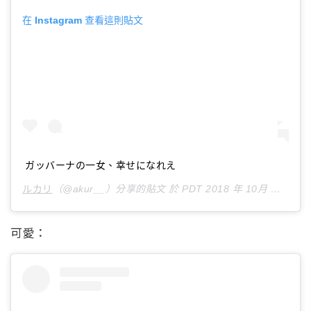
在 Instagram 查看這則貼文
ガッバーナの一女、幸せになれえ
ルカリ
（@akur__）分享的貼文 於
PDT 2018 年 10月 月 28 日 上午 6:39
可愛：