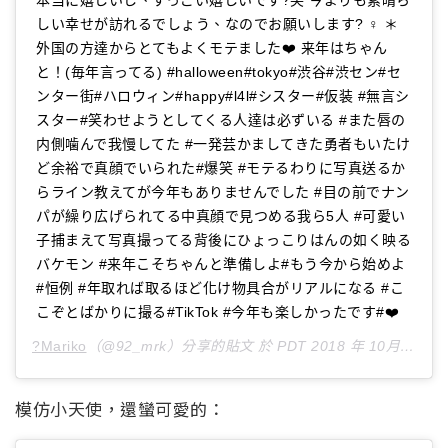
しい幸せが訪れるでしょう、なのでお願いします? ♀️ ＊
外国の方達からとてもよくモテました❤️ 来年はちゃん
と！(毎年言ってる) #halloween#tokyo#渋谷#渋セン#セ
ンター街#ハロウィン#happy#l4l#シスター#仮装 #無言シ
スター#笑わせようとしてくる人達は必ずいる #また唇の
内側噛んで我慢してた #一発芸かましてきた勇者もいたけ
ど余裕で真顔でいられた#爆笑 #モテるわりに写真送るか
らライン教えてが今年もありませんでした #目の前でナン
パが繰り広げられてる中真顔で見つめる我ら5人 #可愛い
子捕まえて写真撮ってる背後にひょっこりはんの如く映る
バケモン #来年こそちゃんと準備しよ#もう今から始めよ
#恒例 #年取れば取るほど化け物具合がリアルになる #こ
こぞとばかりに撮る#TikTok #今年も楽しかったです#❤️
?Mariko
（@92_mrk）分享的貼文 於
PDT 2018 年 10月 月 29 日 上午 1:16
模仿小天使，還蠻可愛的：