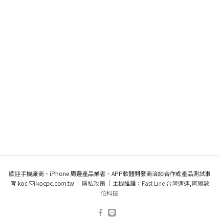
歡迎手機廠商、iPhone 周邊產品業者、APP軟體開發商洽談合作或產品測試事
宜 koc
kocpc.com.tw ｜
隱私政策
｜主機維護：
Fast Line 台灣速連
,
阿腸數
位科技