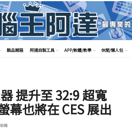
酷品開箱
阿達自製工具
APP/軟體/教學
休閒/懶人包
顯示器 提升至 32:9 超寬
幕也將在 CES 展出
新聞