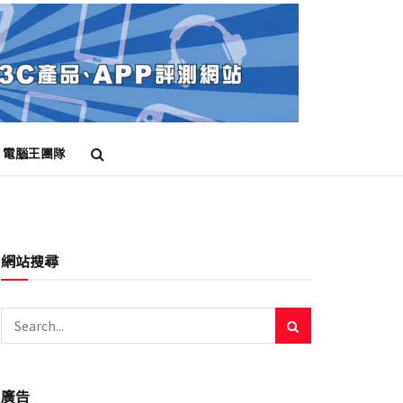
電腦王團隊
網站搜尋
廣告