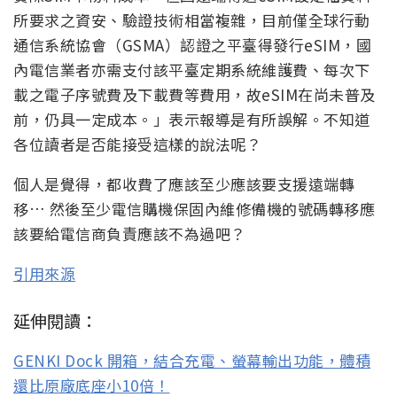
所要求之資安、驗證技術相當複雜，目前僅全球行動
通信系統協會（GSMA）認證之平臺得發行eSIM，國
內電信業者亦需支付該平臺定期系統維護費、每次下
載之電子序號費及下載費等費用，故eSIM在尚未普及
前，仍具一定成本。」表示報導是有所誤解。不知道
各位讀者是否能接受這樣的說法呢？
個人是覺得，都收費了應該至少應該要支援遠端轉
移… 然後至少電信購機保固內維修備機的號碼轉移應
該要給電信商負責應該不為過吧？
引用來源
延伸閱讀：
GENKI Dock 開箱，結合充電、螢幕輸出功能，體積
還比原廠底座小10倍！