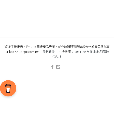
歡迎手機廠商、iPhone 周邊產品業者、APP軟體開發商洽談合作或產品測試事
宜 koc
kocpc.com.tw ｜
隱私政策
｜主機維護：
Fast Line 台灣速連
,
阿腸數
位科技