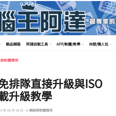
酷品開箱
阿達自製工具
APP/軟體/教學
休閒/懶人包
路與軟體應用
10 免排隊直接升級與ISO
載升級教學
16 年 06 月 08 日
in
網路與軟體應用