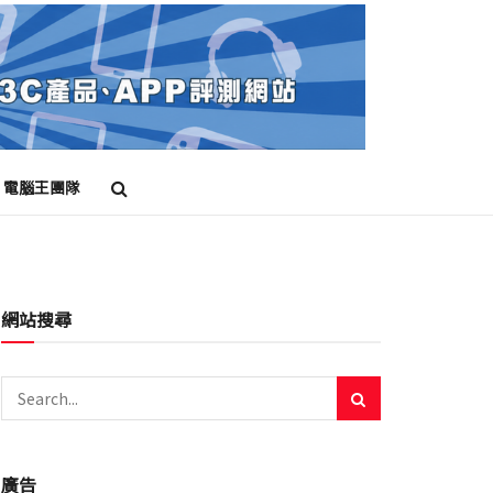
電腦王團隊
網站搜尋
廣告