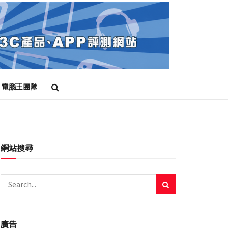
電腦王團隊
網站搜尋
廣告