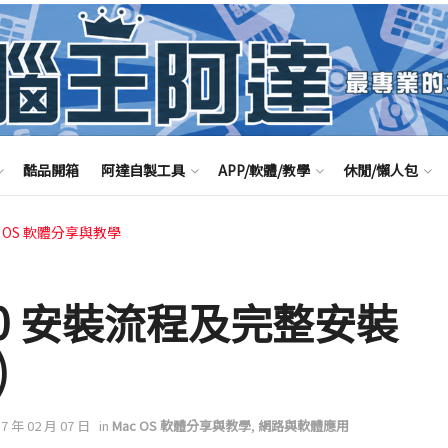
酷品開箱
阿達自製工具
APP/軟體/教學
休閒/懶人包
c OS 軟體分享與教學
s 10 安裝流程及完整安裝
)
17 年 02 月 07 日
in
Mac OS 軟體分享與教學
,
網路與軟體應用