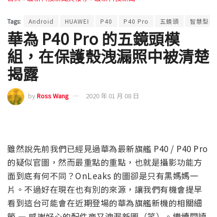
Tags:
Android
HUAWEI
P40
P40 Pro
五鏡頭
智慧型手
華為 P40 Pro 的五鏡頭模
組，在保護殼洩漏照中被清楚
揭露
by
Ross Wang
2020 年 01 月 08 日
雖然說先前我們已經見過華為最新旗艦 P40 / P40 Pro
的疑似官圖，然而最重點的重點，也就是攝影功能方
面到底有何不同？OnLeaks 的圖卻是只有黑媽媽一
片。不過好在現在也有別的來源，讓我們有機會提早
看到這台可能會在近期登場的華為旗艦新機的相關細
節 — 感謝好心的配件商又洩漏新圖（笑）。繼續閱讀