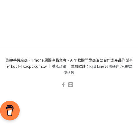
歡迎手機廠商、iPhone 周邊產品業者、APP軟體開發商洽談合作或產品測試事
宜 koc
kocpc.com.tw ｜
隱私政策
｜主機維護：
Fast Line 台灣速連
,
阿腸數
位科技