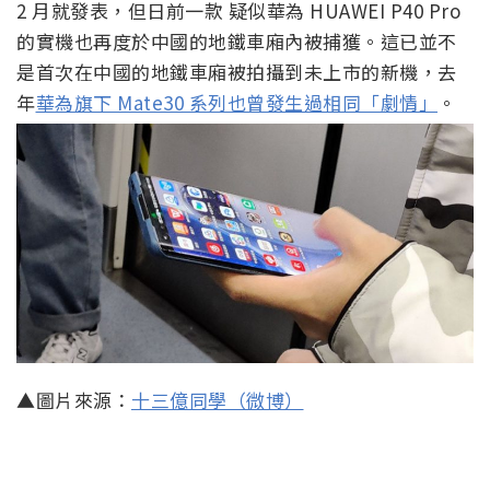
2 月就發表，但日前一款 疑似華為 HUAWEI P40 Pro
的實機也再度於中國的地鐵車廂內被捕獲。這已並不
是首次在中國的地鐵車廂被拍攝到未上市的新機，去
年
華為旗下 Mate30 系列也曾發生過相同「劇情」
。
▲圖片來源：
十三億同學（微博）