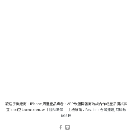
歡迎手機廠商、iPhone 周邊產品業者、APP軟體開發商洽談合作或產品測試事
宜 koc
kocpc.com.tw ｜
隱私政策
｜主機維護：
Fast Line 台灣速連
,
阿腸數
位科技