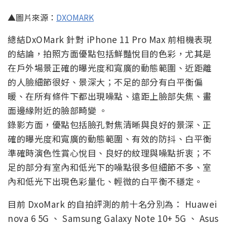
▲圖片來源：
DXOMARK
總結DxOMark 針對 iPhone 11 Pro Max 前相機表現
的結論，拍照方面優點包括鮮豔悅目的色彩，尤其是
在戶外場景正確的曝光度和寬廣的動態範圍、近距離
的人臉細節很好、景深大；不足的部分有白平衡偏
暖、在所有條件下都出現噪點、遠距上臉部失焦、畫
面邊緣附近的臉部畸變 。
錄影方面，優點包括臉孔對焦清晰與良好的景深、正
確的曝光度和寬廣的動態範圍、有效的防抖、白平衡
準確時演色性賞心悅目、良好的紋理與噪點折衷；不
足的部分有室內和低光下的噪點很多但細節不多、室
內和低光下出現色彩量化、輕微的白平衡不穩定。
目前 DxoMark 的自拍評測的前十名分別為： Huawei
nova 6 5G 、 Samsung Galaxy Note 10+ 5G 、 Asus