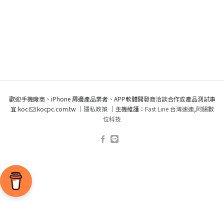
歡迎手機廠商、iPhone 周邊產品業者、APP軟體開發商洽談合作或產品測試事
宜 koc
kocpc.com.tw ｜
隱私政策
｜主機維護：
Fast Line 台灣速連
,
阿腸數
位科技