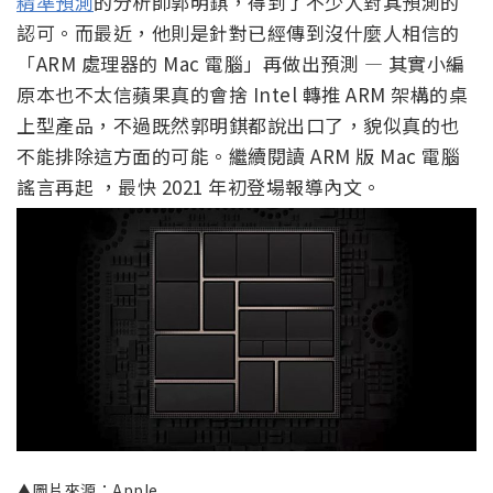
精準預測
的分析師郭明錤，得到了不少人對其預測的
認可。而最近，他則是針對已經傳到沒什麼人相信的
「ARM 處理器的 Mac 電腦」再做出預測 — 其實小編
原本也不太信蘋果真的會捨 Intel 轉推 ARM 架構的桌
上型產品，不過既然郭明錤都說出口了，貌似真的也
不能排除這方面的可能。繼續閱讀 ARM 版 Mac 電腦
謠言再起 ，最快 2021 年初登場報導內文。
▲圖片來源：Apple