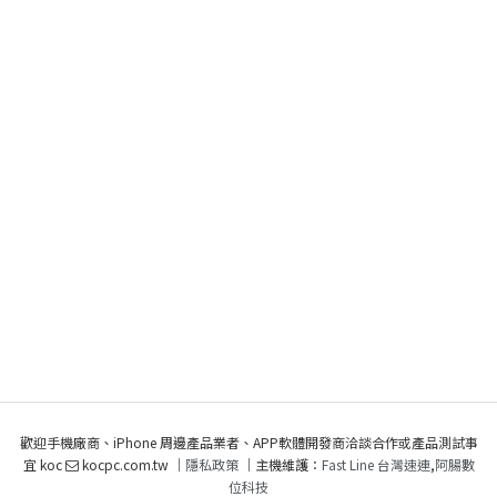
歡迎手機廠商、iPhone 周邊產品業者、APP軟體開發商洽談合作或產品測試事
宜 koc
kocpc.com.tw ｜
隱私政策
｜主機維護：
Fast Line 台灣速連
,
阿腸數
位科技