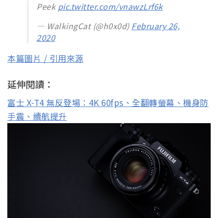
Peek
pic.twitter.com/vnawzLrf6k
— WalkingCat (@h0x0d)
February 26,
2020
本篇圖片 / 引用來源
延伸閱讀：
富士 X-T4 無反登場：4K 60fps、全翻轉螢幕、機身防
手震、續航提升