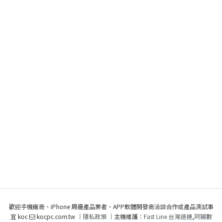
歡迎手機廠商、iPhone 周邊產品業者、APP軟體開發商洽談合作或產品測試事
宜 koc
kocpc.com.tw ｜
隱私政策
｜主機維護：
Fast Line 台灣速連
,
阿腸數