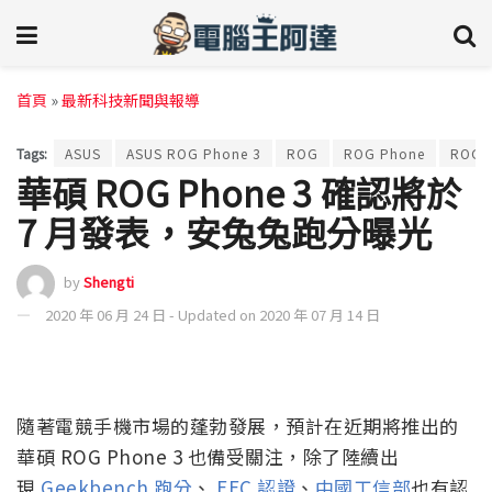
首頁
»
最新科技新聞與報導
Tags:
ASUS
ASUS ROG Phone 3
ROG
ROG Phone
ROG 
華碩 ROG Phone 3 確認將於
7 月發表，安兔兔跑分曝光
by
Shengti
2020 年 06 月 24 日 - Updated on 2020 年 07 月 14 日
隨著電競手機市場的蓬勃發展，預計在近期將推出的
華碩 ROG Phone 3 也備受關注，除了陸續出
現
Geekbench 跑分
、
EEC 認證
、
中國工信部
也有認