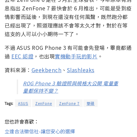
息指出 ZenFone 7 最快會於 6 月推出，可能是受到疫
情影響而延後，到現在還沒有任何風聲，既然跑分都
已經出現了，照道理應該不會等太久才對，對於在等
這支的人可以小小期待一下了。
不過 ASUS ROG Phone 3 有可能會先登場，畢竟都通
過
EEC 認證
，也出現
實機動手玩的影片
。
資料來源：
Geekbench
、
Slashleaks
ROG Phone 3 驗證照與規格大公開 電量重
量都保持不變？
Tags:
ASUS
ZenFone
ZenFone 7
華碩
您也許會喜歡：
立達合法徵信社-讓您安心的選擇