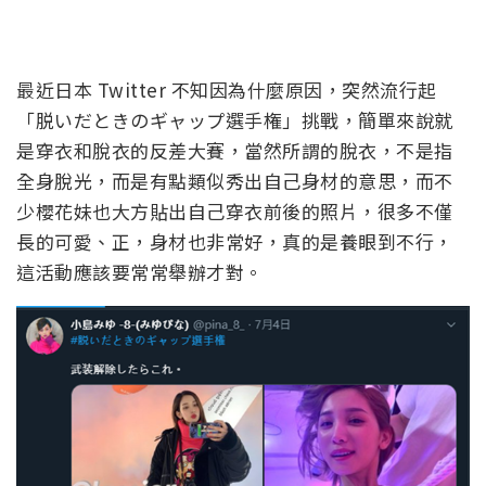
最近日本 Twitter 不知因為什麼原因，突然流行起
「脱いだときのギャップ選手権」挑戰，簡單來說就
是穿衣和脫衣的反差大賽，當然所謂的脫衣，不是指
全身脫光，而是有點類似秀出自己身材的意思，而不
少櫻花妹也大方貼出自己穿衣前後的照片，很多不僅
長的可愛、正，身材也非常好，真的是養眼到不行，
這活動應該要常常舉辦才對。