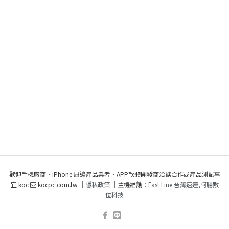
歡迎手機廠商、iPhone 周邊產品業者、APP軟體開發商洽談合作或產品測試事
宜 koc
kocpc.com.tw ｜
隱私政策
｜主機維護：
Fast Line 台灣速連
,
阿腸數
位科技