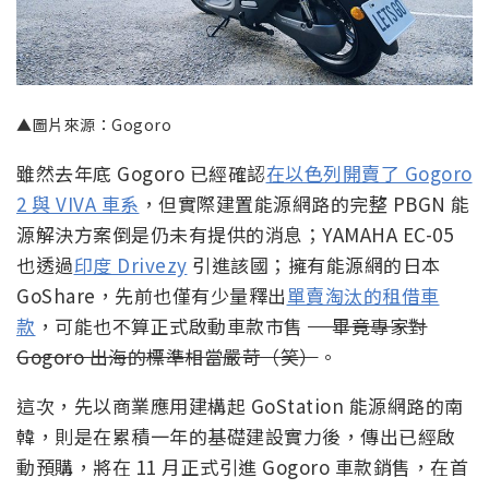
▲圖片來源：Gogoro
雖然去年底 Gogoro 已經確認
在以色列開賣了 Gogoro
2 與 VIVA 車系
，但實際建置能源網路的完整 PBGN 能
源解決方案倒是仍未有提供的消息；YAMAHA EC-05
也透過
印度 Drivezy
引進該國；擁有能源網的日本
GoShare，先前也僅有少量釋出
單賣淘汰的租借車
款
，可能也不算正式啟動車款市售
— 畢竟專家對
Gogoro 出海的標準相當嚴苛（笑）
。
這次，先以商業應用建構起 GoStation 能源網路的南
韓，則是在累積一年的基礎建設實力後，傳出已經啟
動預購，將在 11 月正式引進 Gogoro 車款銷售，在首