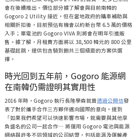
會在後續推出。價位部分據了解會與目前南韓的
Gogoro 2 Utility 接近，但在當地政府的購車補助與
相關折扣後，目前預估有機會以約新台幣 6.5 萬的價格
入手；單電池的 Gogoro VIVA 則將會在明年引進販
售。據了解，月租費方面將以 38,500 韓元的 800 公里
基礎起跳，提供包含騎到飽共三個級距的方案供選
擇。
時光回到五年前，Gogoro 能源網
在南韓仍需證明其實用性
2016 年時，Gogoro 執行長陸學森就曾
透過公開信
發
表了對於攜手合作三方夥伴邁向國際的意向。提到
「如果我們希望可以快速影響市場，就需要與其他享
負盛名的公司一起合作… 將運用 Gogoro 電池與能源
網絡與許多不同領域的公司結盟，包括能源及運輸產