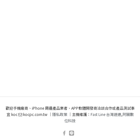
歡迎手機廠商、iPhone 周邊產品業者、APP軟體開發商洽談合作或產品測試事
宜 koc
kocpc.com.tw ｜
隱私政策
｜主機維護：
Fast Line 台灣速連
,
阿腸數
位科技