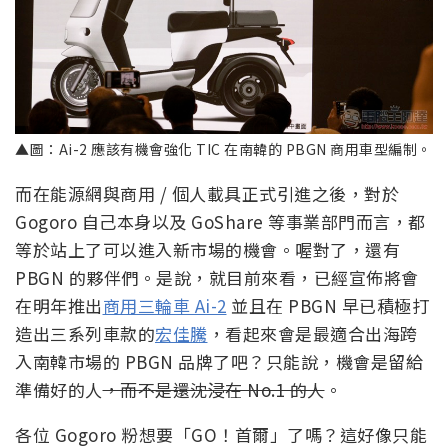
▲圖：Ai-2 應該有機會強化 TIC 在南韓的 PBGN 商用車型編制。
而在能源網與商用 / 個人載具正式引進之後，對於
Gogoro 自己本身以及 GoShare 等事業部門而言，都
等於站上了可以進入新市場的機會。喔對了，還有
PBGN 的夥伴們。是說，就目前來看，已經宣佈將會
在明年推出
商用三輪車 Ai-2
並且在 PBGN 早已積極打
造出三系列車款的
宏佳騰
，看起來會是最適合出海跨
入南韓市場的 PBGN 品牌了吧？只能說，機會是留給
準備好的人
，而不是還沈浸在 No.1 的人
。
各位 Gogoro 粉想要「GO！首爾」了嗎？這好像只能