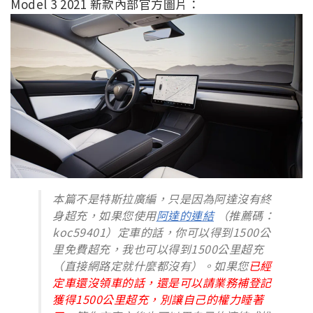
Model 3 2021 新款內部官方圖片：
本篇不是特斯拉廣編，只是因為阿達沒有終
身超充，如果您使用
阿達的連結
（推薦碼：
koc59401）定車的話，你可以得到1500公
里免費超充，我也可以得到1500公里超充
（直接網路定就什麼都沒有）。如果您
已經
定車還沒領車的話，還是可以請業務補登記
獲得1500公里超充，別讓自己的權力睡著