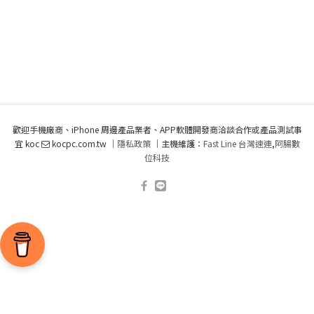
歡迎手機廠商、iPhone 周邊產品業者、APP軟體開發商洽談合作或產品測試事
宜 koc
kocpc.com.tw ｜
隱私政策
｜主機維護：
Fast Line 台灣速連
,
阿腸數
位科技