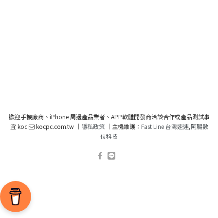
歡迎手機廠商、iPhone 周邊產品業者、APP軟體開發商洽談合作或產品測試事
宜 koc
kocpc.com.tw ｜
隱私政策
｜主機維護：
Fast Line 台灣速連
,
阿腸數
位科技