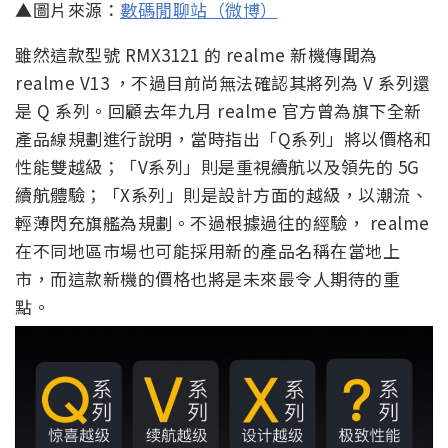
▲圖片來源：
數碼閒聊站（微博）
雖然這款型號 RMX3121 的 realme 新機傳聞為
realme V13 ，不過目前尚無法確認其將列為 V 系列還
是 Q 系列。回顧去年九月 realme 官方曾為旗下全新
產品線規劃進行說明，當時指出「Q系列」將以價格和
性能雙越級；「V系列」則是重視續航以及領先的 5G
續航體驗；「X系列」則是設計方面的越級，以潮流、
輕薄閃充旗艦為規劃。不過根據過往的經驗， realme
在不同地區市場也可能採用新的產品名稱在當地上
市，而這款新機的價格也將是未來最令人期待的重
點。