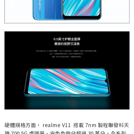
硬體規格方面， realme V11 搭載 7nm 製程聯發科天
璣 700 5G 處理器、安兔兔跑分超過 30 萬分，全系列