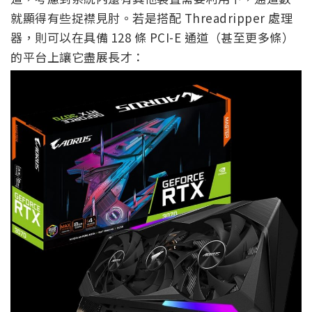
就顯得有些捉襟見肘。若是搭配 Threadripper 處理
器，則可以在具備 128 條 PCI-E 通道（甚至更多條）
的平台上讓它盡展長才：