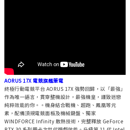
AORUS 17X 電競旗艦筆電
終極行動電競平台 AORUS 17X 強勢回歸，以「最強」
作為唯一語言，貫穿整機設計，最強機皇，謹致迷戀
純粹效能的你。。機身結合戰機、超跑、鳳凰等元
素，配備頂規電競面板及機械鍵盤、獨家
WINDFORCE Infinity 散熱技術，完整釋放 GeForce
RTX 30 系列顯卡次世代遊戲效能。升級第 11 代 Intel