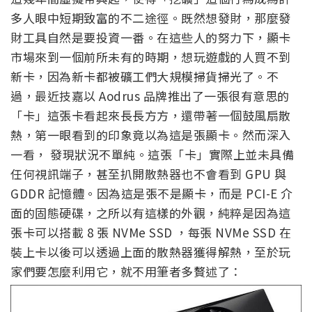
多人眼中短期致富的不二途徑。既然想發財，那麼發
財工具自然是要投資一番。在這些人的努力下，顯卡
市場來到一個前所未有的時期，想玩遊戲的人買不到
新卡，因為新卡都被礦工們大規模掃貨掃光了。不
過，最近技嘉以 Aodrus 品牌推出了一張很有意思的
「卡」這張卡看起來長長方方，還帶著一個鼓風扇散
熱，第一眼看到的印象竟以為這是張顯卡。然而深入
一看， 發現狀況不單純。這張「卡」實際上並未具備
任何視訊端子，甚至扒開散熱器也不會看到 GPU 與
GDDR 記憶體。因為這是張不是顯卡，而是 PCI-E 介
面的固態硬碟，之所以有這樣的外觀，純粹是因為這
張卡可以搭載 8 張 NVMe SSD ，每張 NVMe SSD 在
裝上卡以後可以透過上面的散熱器獲得解熱，至於玩
家們要怎麼利用它，就不用筆者多贅述了：