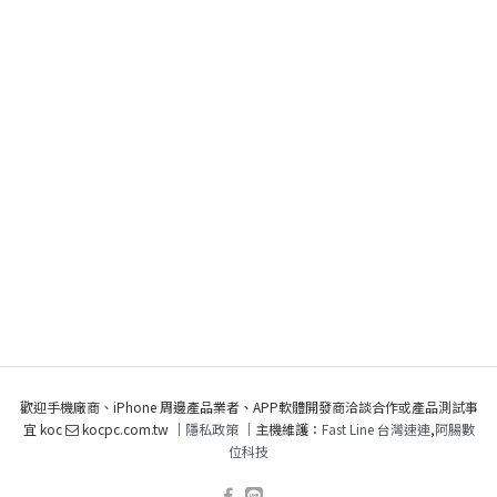
歡迎手機廠商、iPhone 周邊產品業者、APP軟體開發商洽談合作或產品測試事
宜 koc
kocpc.com.tw ｜
隱私政策
｜主機維護：
Fast Line 台灣速連
,
阿腸數
位科技