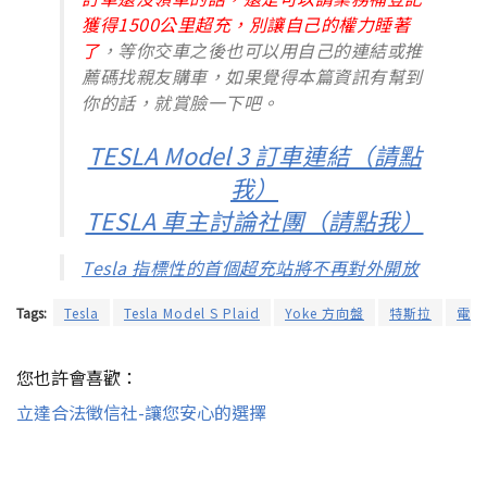
獲得1500公里超充，別讓自己的權力睡著
了
，等你交車之後也可以用自己的連結或推
薦碼找親友購車，如果覺得本篇資訊有幫到
你的話，就賞臉一下吧。
TESLA Model 3 訂車連結（請點
我）
TESLA 車主討論社團（請點我）
Tesla 指標性的首個超充站將不再對外開放
Tags:
Tesla
Tesla Model S Plaid
Yoke 方向盤
特斯拉
電動
您也許會喜歡：
立達合法徵信社-讓您安心的選擇