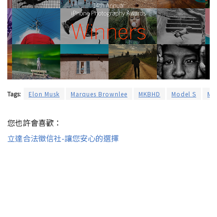
Tags:
Elon Musk
Marques Brownlee
MKBHD
Model S
Mo
您也許會喜歡：
立達合法徵信社-讓您安心的選擇