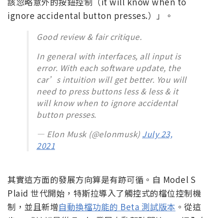
該忽略意外的按鈕控制（it will know when to
ignore accidental button presses.）」。
Good review & fair critique.
In general with interfaces, all input is
error. With each software update, the
car’s intuition will get better. You will
need to press buttons less & less & it
will know when to ignore accidental
button presses.
— Elon Musk (@elonmusk)
July 23,
2021
其實這方面的發展方向算是有跡可循。自 Model S
Plaid 世代開始，特斯拉導入了觸控式的檔位控制機
制，並且新增
自動換檔功能的 Beta 測試版本
。從這