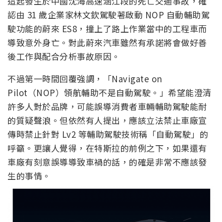
這起發生於中國沈海高速涵江段的死亡交通事故，確
認由 31 歲企業家林文欽駕駛著啟動 NOP 自動輔助駕
駛功能的蔚來 ES8，撞上了路上作業當中的工程車而
導致意外身亡。對此蔚來汽車雖然有承諾將會做好善
後工作與配合分析事故原因。
不過第一時間回覆強調，「Navigate on
Pilot（NOP）領航輔助不是自動駕駛。」希望能澄清
許多人對於品牌，可能誤導消費者車輛輔助駕駛能耐
的質疑聲浪。但依然有人提出，應該立法禁止車廠宣
傳時禁止針對 Lv2 等輔助駕駛技術稱「自動駕駛」的
呼籲。更讓人覺得，在特斯拉的前例之下，如果還有
車廠有刻意誤導導致車禍的話，的確是非常不應該發
生的事情。