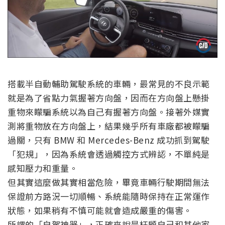
搭載半自動輔助駕駛系統的車輛，最常見的不良示範
就是為了省點力氣握著方向盤，因而在方向盤上懸掛
重物來矇騙系統以為自己有握著方向盤。接著外媒實
測將重物放在方向盤上，結果幾乎所有車廠都被矇騙
過關，只有 BMW 和 Mercedes-Benz 成功抓到駕駛
「犯規」，因為系統會透過觸控方式辨認，不單純是
感知壓力和重量。
但其實這麼做其實相當危險，畢竟車輛行駛期間無法
保證前方路況一切順暢、系統能隨時保持在正常運作
狀態，如果稍有不慎可能就會造成嚴重的傷害。
所謂的「自駕神器」，正確來說是枉顧自己和其他家