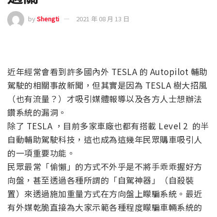
by
Shengti
2021 年 08 月 13 日
近年經常會看到許多國內外 TESLA 的 Autopilot 輔助
駕駛的相關事故新聞，但其實是因為 TESLA 樹大招風
（也有流量？）才吸引媒體報導以及各方人士想辦法
鑽系統的漏洞。
除了 TESLA ，目前多家車廠也都有搭載 Level 2 的半
自動輔助駕駛科技，這也成為這幾年民眾購車吸引人
的一項重要功能。
民眾最常「偷懶」的方式不外乎是不將手乖乖握好方
向盤，甚至透過各種所謂的「自駕神器」（自殺裝
置）來透過施加重量方式在方向盤上矇騙系統。最近
有外媒乾脆直接為大家示範各種程度矇騙車輛系統的