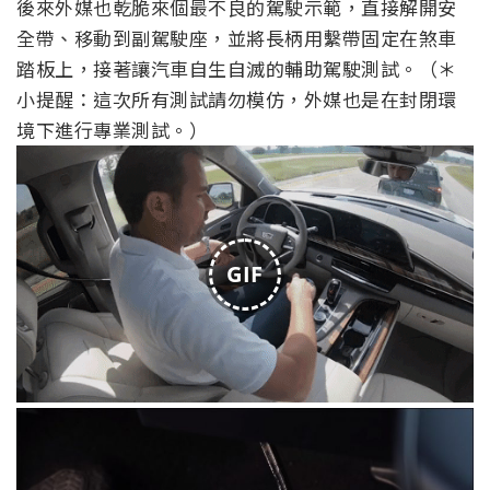
後來外媒也乾脆來個最不良的駕駛示範，直接解開安
全帶、移動到副駕駛座，並將長柄用繫帶固定在煞車
踏板上，接著讓汽車自生自滅的輔助駕駛測試。（＊
小提醒：這次所有測試請勿模仿，外媒也是在封閉環
境下進行專業測試。）
GIF