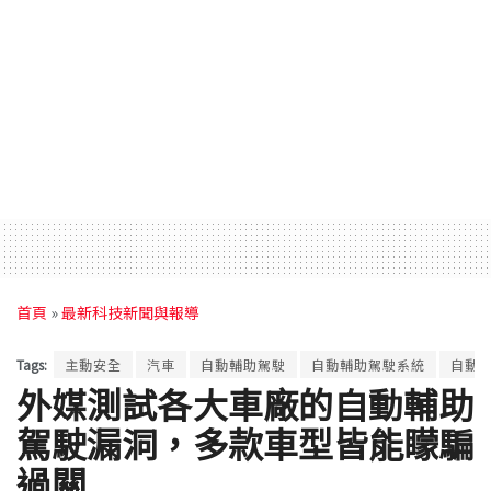
首頁
»
最新科技新聞與報導
Tags:
主動安全
汽車
自動輔助駕駛
自動輔助駕駛系統
自動
外媒測試各大車廠的自動輔助
駕駛漏洞，多款車型皆能矇騙
過關