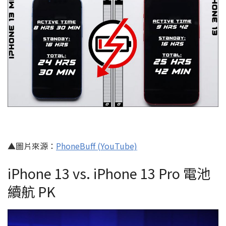
▲圖片來源：
PhoneBuff (YouTube)
iPhone 13 vs. iPhone 13 Pro 電池
續航 PK