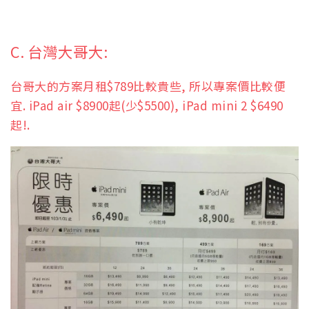
C. 台灣大哥大:
台哥大的方案月租$789比較貴些, 所以專案價比較便
宜. iPad air $8900起(少$5500), iPad mini 2 $6490
起!.