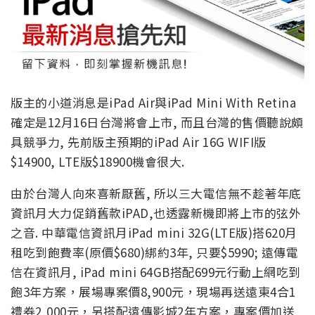
版主的小道消息是iPad Air與iPad Mini With Retina
確定是12月16日台灣將會上市, 而且台灣的售價聽說頗
具競爭力, 先前版主預期的iPad Air 16G WIFI版
$14900, LTE版$18900機會很大.
由於台灣人向來喜新厭舊, 所以三大電信無不趁著年底
資訊月大力促銷舊款iPAD,也透露新機即將上市的弦外
之音. 中華電信資訊月iPad mini 32G(LTE版)搭620月
租吃到飽費率(原價$680)綁約3年, 只要$5990; 遠傳電
信在資訊月, iPad mini 64GB搭配699元行動上網吃到
飽3年方案，展場專案價8,900元，現場再送遠東4合1
禮券2,000元，另搭配遠傳影城2年方案，專案價加送