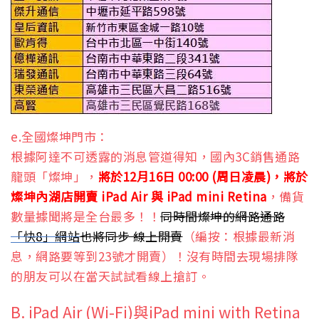
e.全國燦坤門市：
根據阿達不可透露的消息管道得知，國內3C銷售通路
龍頭「燦坤」，
將於12月16日 00:00 (周日凌晨)，將於
燦坤內湖店開賣 iPad Air 與 iPad mini Retina
，備貨
數量據聞將是全台最多！！
同時間燦坤的網路通路
「快8」網站
也將同步 線上開賣
（編按：根據最新消
息，網路要等到23號才開賣）！沒有時間去現場排隊
的朋友可以在當天試試看線上搶訂。
B. iPad Air (Wi-Fi)與iPad mini with Retina