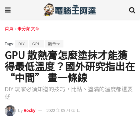
首頁
»
未分類文章
Tags:
DIY
GPU
顯示卡
GPU 散熱膏怎麼塗抹才能獲
得最低溫度？國外研究指出在
“中間” 畫一條線
DIY 玩家必須知道的技巧，比點、塗滿的溫度都還要
低
by
Rocky
2022 年 09 月 05 日