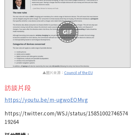
GIF
▲圖片來源：
Council of the EU
訪談片段
https://youtu.be/m-ugwoEOMvg
https://twitter.com/WSJ/status/15851002746574
19264