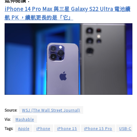
延伸閱讀：
iPhone 14 Pro Max 與三星 Galaxy S22 Ultra 電池續
航 PK ，續航更長的是「它」
Source:
WSJ (The Wall Street Journal)
Via:
Mashable
Tags:
Apple
iPhone
iPhone 15
iPhone 15 Pro
USB-C