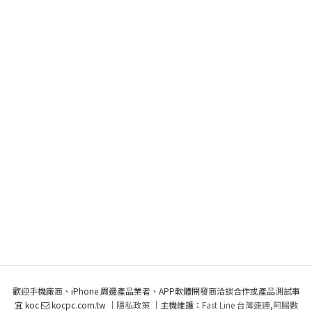
歡迎手機廠商、iPhone 周邊產品業者、APP軟體開發商洽談合作或產品測試事
宜 koc
kocpc.com.tw ｜
隱私政策
｜主機維護：
Fast Line 台灣速連
,
阿腸數