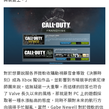
對於想要說服各界微軟收購動視暴雪會導致《決勝時
刻》成為 Xbox 獨佔作品，並影響到市場競爭的索尼律
師團來說，這無疑是一大重擊。而這樣的回答也符合
了 Valve 長久以來的風格，那就是對 PC 上的遊戲採
取著一種水漲船高的態度，同時不願對未來的航行方
向搞得手忙腳亂。當然，Gabe Newell 對於微軟的信