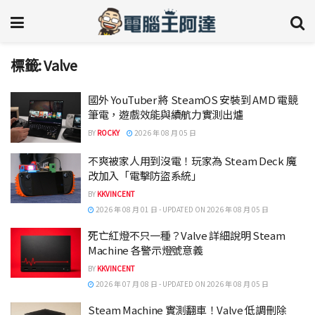
標籤:
Valve
國外 YouTuber 將 SteamOS 安裝到 AMD 電競
筆電，遊戲效能與續航力實測出爐
BY
ROCKY
2026 年 08 月 05 日
不爽被家人用到沒電！玩家為 Steam Deck 魔
改加入「電擊防盜系統」
BY
KKVINCENT
2026 年 08 月 01 日 - UPDATED ON 2026 年 08 月 05 日
死亡紅燈不只一種？Valve 詳細說明 Steam
Machine 各警示燈號意義
BY
KKVINCENT
2026 年 07 月 08 日 - UPDATED ON 2026 年 08 月 05 日
Steam Machine 實測翻車！Valve 低調刪除