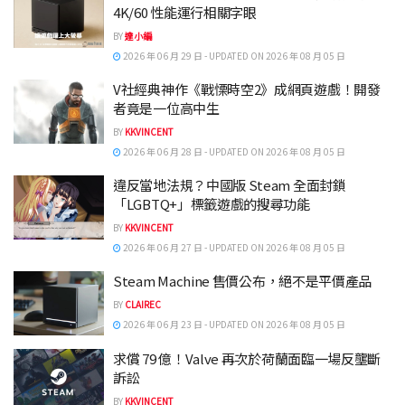
4K/60 性能運行相關字眼
BY
達小編
2026 年 06 月 29 日 - UPDATED ON 2026 年 08 月 05 日
V社經典神作《戰慄時空2》成網頁遊戲！開發
者竟是一位高中生
BY
KKVINCENT
2026 年 06 月 28 日 - UPDATED ON 2026 年 08 月 05 日
違反當地法規？中國版 Steam 全面封鎖
「LGBTQ+」標籤遊戲的搜尋功能
BY
KKVINCENT
2026 年 06 月 27 日 - UPDATED ON 2026 年 08 月 05 日
Steam Machine 售價公布，絕不是平價產品
BY
CLAIREC
2026 年 06 月 23 日 - UPDATED ON 2026 年 08 月 05 日
求償 79 億！Valve 再次於荷蘭面臨一場反壟斷
訴訟
BY
KKVINCENT