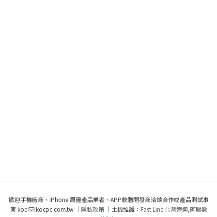
歡迎手機廠商、iPhone 周邊產品業者、APP軟體開發商洽談合作或產品測試事
宜 koc
kocpc.com.tw ｜
隱私政策
｜主機維護：
Fast Line 台灣速連
,
阿腸數