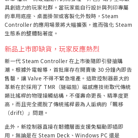
具創造力的玩家社群。當玩家能自行設計與列印專屬
的車用底座、桌面掛架或客製化外殼時，Steam
Controller 的應用場景將大幅擴張，進而強化 Steam
生態系的整體黏著度。
新品上市即缺貨，玩家反應熱烈
新一代 Steam Controller 在上市後隨即引發搶購
潮。根據外電報導，首批庫存在開賣後 30 分鐘內即告
售罄，讓 Valve 不得不緊急增產。這款控制器最大的
革新在於採用了 TMR（隧磁阻）磁感應技術取代傳統
類比搖桿的物理接觸結構，不僅壽命更長、精準度更
高，而且完全擺脫了傳統搖桿最為人詬病的「飄移
（drift）」問題。
此外，新控制器直接在韌體層面支援免驅動即插即
用，無論是在 Steam Deck、Windows PC 還是