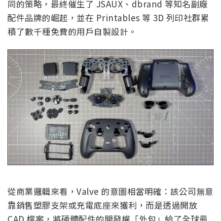
同的策略，最終催生了 JSAUX、dbrand 等知名副廠
配件品牌的崛起，並在 Printables 等 3D 列印社群累
積了數千種免費的用戶自製設計。
從商業邏輯來看，Valve 的意圖相當明確：該公司無意
靠銷售塑膠支架或充電底座來獲利，而是透過開放
CAD 檔案，將硬體配件的開發權「外包」給了全球最