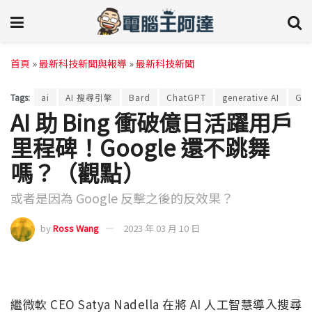
首頁
»
最新科技新聞與報導
»
最新科技新聞
Tags:
ai
AI 搜尋引擎
Bard
ChatGPT
generative AI
Goo
AI 助 Bing 衝破億日活躍用戶
里程碑！Google 還不跳舞
嗎？（觀點）
或者是因為 Google 反擊之後的反效果？
by
Ross Wang
2023 年 03 月 10 日
繼微軟 CEO Satya Nadella 在將 AI 人工智慧導入搜尋