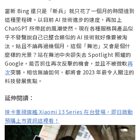
當新 Bing 還只是「新兵」就只花了一個月的時間達到
這種里程碑。以目前 AI 技術進步的速度，再加上
ChatGPT 所帶起的風潮使然。現在各種服務與產品似
乎不發聲說自己已整合類似的 AI 技術就好像要被淘
汰。姑且不論再過幾個月，這個「舞池」又會是個什
麼樣的光景？站在舞池中央卻失去 Spotlight 照耀的
Google，能否抓住再次反擊的機會，並且不被微軟
再
次
突襲。相信無論如何，都將會 2023 年最令人關注的
科技發展焦點。
延伸閱讀：
徠卡重磅旗艦 Xiaomi 13 Series 在台登場，即日啟動
預購上市資訊這裡看！