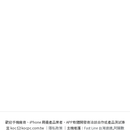
歡迎手機廠商、iPhone 周邊產品業者、APP軟體開發商洽談合作或產品測試事
宜 koc
kocpc.com.tw ｜
隱私政策
｜主機維護：
Fast Line 台灣速連
,
阿腸數