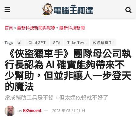
首頁
»
最新科技新聞與報導
»
最新科技新聞
Tags:
ai
ChatGPT
GTA
Take-Two
俠盜獵車手
《俠盜獵車手》團隊母公司執
行長認為 AI 確實能夠帶來不
少幫助，但並非讓人一步登天
的魔法
當成輔助工具是不錯，但太過依賴就不好了
by
KKVincent
2023 年 05 月 21 日