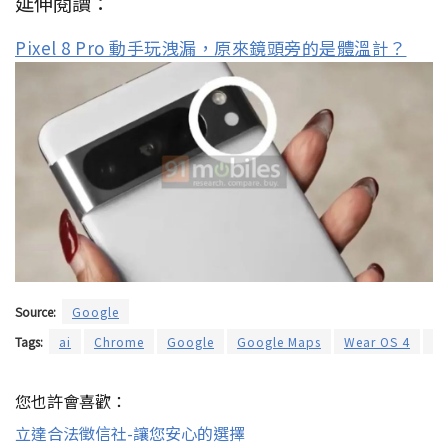
延伸閱讀：
Pixel 8 Pro 動手玩洩漏，原來鏡頭旁的是體溫計？
Source:
Google
Tags:
ai
Chrome
Google
Google Maps
Wear OS 4
即
您也許會喜歡：
立達合法徵信社-讓您安心的選擇