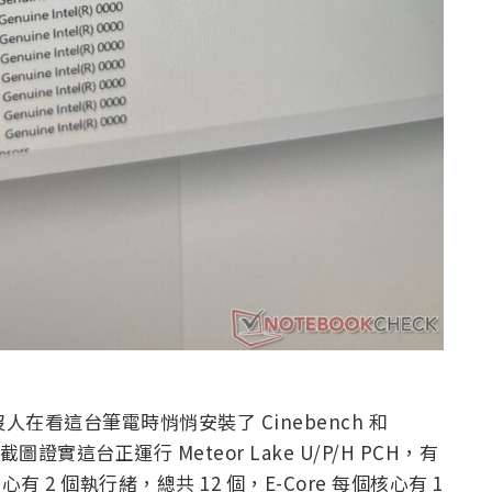
沒人在看這台筆電時悄悄安裝了 Cinebench 和
圖證實這台正運行 Meteor Lake U/P/H PCH，有
e 每個核心有 2 個執行緒，總共 12 個，E-Core 每個核心有 1