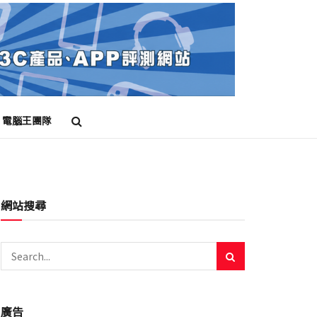
電腦王團隊
網站搜尋
廣告