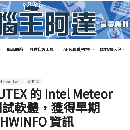
酷品開箱
阿達自製工具
APP/軟體/教學
休閒/懶人包
Meteor Lake
處理器
X 的 Intel Meteor
裝測試軟體，獲得早期
、HWINFO 資訊