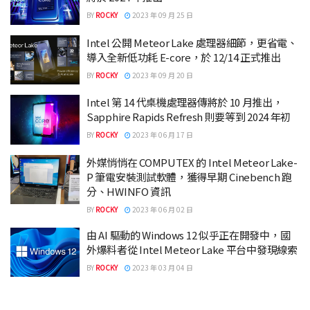
BY
ROCKY
2023 年 09 月 25 日
Intel 公開 Meteor Lake 處理器細節，更省電、
導入全新低功耗 E-core，於 12/14 正式推出
BY
ROCKY
2023 年 09 月 20 日
Intel 第 14 代桌機處理器傳將於 10 月推出，
Sapphire Rapids Refresh 則要等到 2024 年初
BY
ROCKY
2023 年 06 月 17 日
外媒悄悄在 COMPUTEX 的 Intel Meteor Lake-
P 筆電安裝測試軟體，獲得早期 Cinebench 跑
分、HWINFO 資訊
BY
ROCKY
2023 年 06 月 02 日
由 AI 驅動的 Windows 12 似乎正在開發中，國
外爆料者從 Intel Meteor Lake 平台中發現線索
BY
ROCKY
2023 年 03 月 04 日