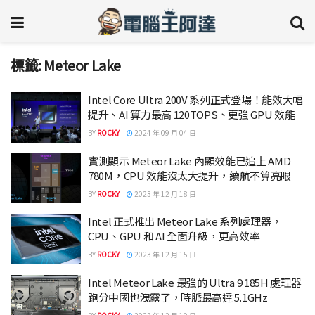
標籤:
Meteor Lake
Intel Core Ultra 200V 系列正式登場！能效大幅
提升、AI 算力最高 120TOPS、更強 GPU 效能
BY
ROCKY
2024 年 09 月 04 日
實測顯示 Meteor Lake 內顯效能已追上 AMD
780M，CPU 效能沒太大提升，續航不算亮眼
BY
ROCKY
2023 年 12 月 18 日
Intel 正式推出 Meteor Lake 系列處理器，
CPU、GPU 和 AI 全面升級，更高效率
BY
ROCKY
2023 年 12 月 15 日
Intel Meteor Lake 最強的 Ultra 9 185H 處理器
跑分中國也洩露了，時脈最高達 5.1GHz