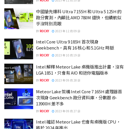
BY
ROCKY
2023 年 12 月 10 日
中國搶先爆料 Ultra 7 155H 和 Ultra 5 125H 的
跑分實測，內顯比 AMD 780M 還快，但續航似
乎沒特別亮眼
BY
ROCKY
2023 年 12 月 09 日
Intel Core Ultra 9 185H 首次現身
Geekbench，具有 16 核心和 5.1GHz 時脈
BY
ROCKY
2023 年 10 月 19 日
Intel 解釋 Meteor Lake 桌機版推出計畫，沒有
LGA 1851，只會有 AIO 和迷你電腦版本
BY
ROCKY
2023 年 09 月 28 日
Meteor Lake 架構 Intel Core 7 165H 處理器首
次現身 Geekbench 跑分資料庫，分數跟 i9-
13900H 差不多
BY
ROCKY
2023 年 09 月 27 日
Intel 確認 Meteor Lake 也會有桌機版 CPU，
將於 2024 年推出