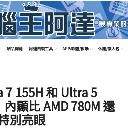
酷品開箱
阿達自製工具
APP/軟體/教學
休閒/懶人包
 155H 和 Ultra 5
內顯比 AMD 780M 還
特別亮眼