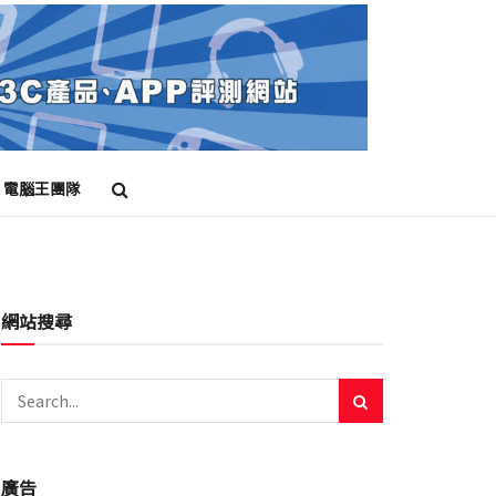
電腦王團隊
網站搜尋
廣告