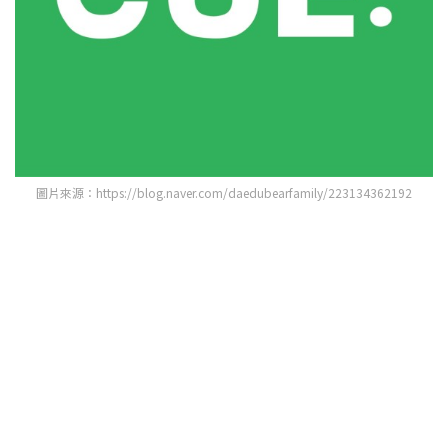
圖片來源：https://blog.naver.com/daedubearfamily/223134362192